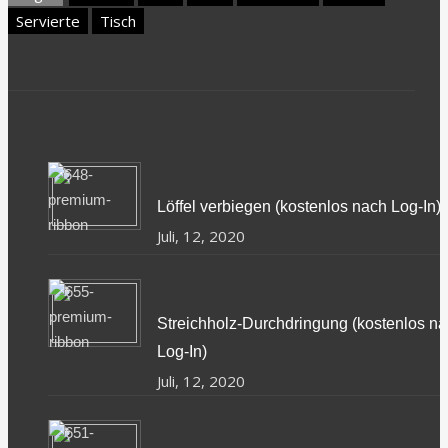
Servierte
Tisch
Share
Share
Share
Share
on
on
on
on
Twitter
Google+
Facebook
LinkedIn
Löffel verbiegen (kostenlos nach Log-In)
Juli, 12, 2020
Streichholz-Durchdringung (kostenlos n
Log-In)
Juli, 12, 2020