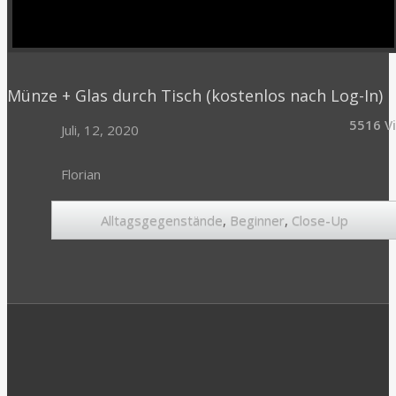
Münze + Glas durch Tisch (kostenlos nach Log-In)
5516 V
Juli, 12, 2020
Florian
Alltagsgegenstände
,
Beginner
,
Close-Up