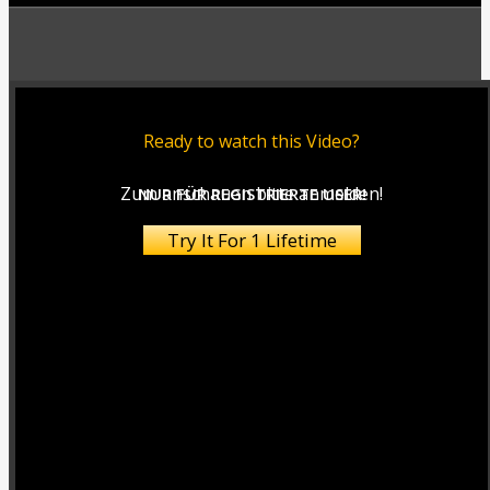
Ready to watch this Video?
Zum anschauen bitte anmelden!
NUR FÜR REGISTRIERTE USER!
Try It For 1 Lifetime